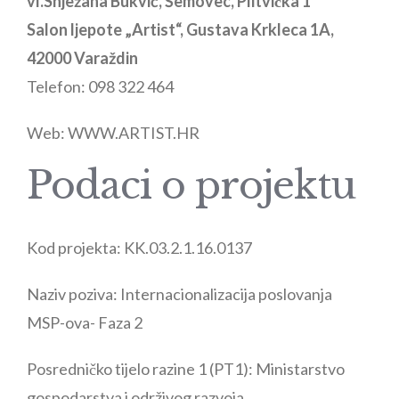
vl.Snježana Bukvić, Šemovec, Plitvička 1
Salon ljepote „Artist“, Gustava Krkleca 1A,
42000 Varaždin
Telefon: 098 322 464
Web: WWW.ARTIST.HR
Podaci o projektu
Kod projekta:
KK.03.2.1.16.0137
Naziv poziva:
Internacionalizacija poslovanja
MSP-ova- Faza 2
Posredničko tijelo razine 1 (PT1):
Ministarstvo
gospodarstva i održivog razvoja