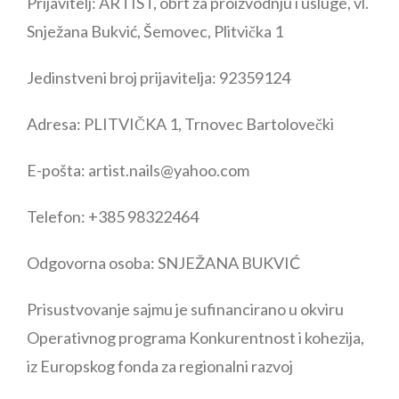
Prijavitelj:
ARTIST, obrt za proizvodnju i usluge, vl.
Snježana Bukvić, Šemovec, Plitvička 1
Jedinstveni broj prijavitelja:
92359124
Adresa:
PLITVIČKA 1, Trnovec Bartolovečki
E-pošta:
artist.nails@yahoo.com
Telefon:
+385 98322464
Odgovorna osoba:
SNJEŽANA BUKVIĆ
Prisustvovanje sajmu je sufinancirano u okviru
Operativnog programa Konkurentnost i kohezija,
iz Europskog fonda za regionalni razvoj